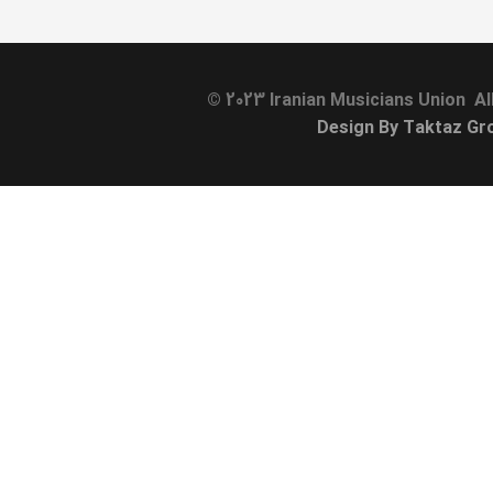
© 2023 Iranian Musicians Union Al
Design By Taktaz Gr