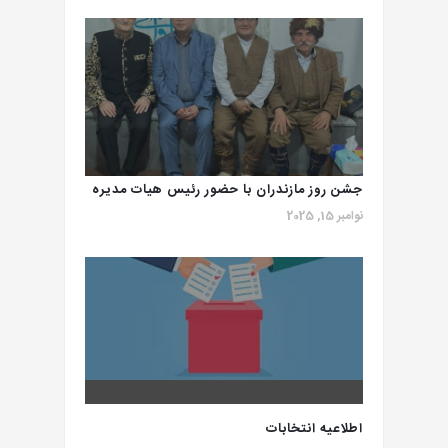
محترم
حق
فرهنگ
بیمه
و
تامین
ارشاد
اجتماعی
سهم
هنرمندان
جشن روز مازندران با حضور رئیس هیات مدیره
نوامبر 15, 2025
انجمن صنفی هنرمندان موسیقی ایران
اطلاعیه انتخابات