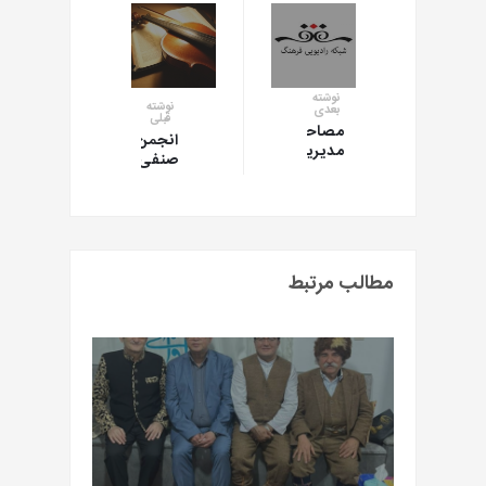
نوشته
نوشته
بعدی
قبلی
مصاحبه
انجمن
مدیریت
صنفی
صنف
موسیقی
موسیقی
ایران
با
فراخوان
رادیو
داد(ثبت
فرهنگ(برنامه
جهانی
نیستان)
آثار
مطالب مرتبط
هنری)